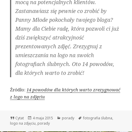
mocą na potencjalnych klientów.
Zastanawiasz się pewnie co zrobić by
Panny Młode pokochały twojego bloga?
Mamy dla Ciebie radę, która pozwoli ci już
dziś zwiększyć atrakcyjność
prezentowanych zdjęć. Zrezygnuj z
umieszczania na logo na swoich
fotografiach ślubnych. Oto 14 powodów,
dla których warto to zrobić!
Źródło:
14 powodów dla których warto zrezygnować
z logo na zdjęciu
Format
Cytat
Opublikowano
4 maja 2015
Kategorie
porady
Tagi
fotografia ślubna
,
logo na zdjęciu
wpisu
,
porady