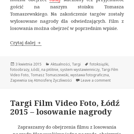
gościć na naszym stoisku Tomasza
Tomaszewskiego. Na zakończenie targów zostały
wylosowane nagrody dla odwiedzających. Film z
losowania można obejrzeć w poprzednim wpisie.
Czytaj dalej
Centrum Druku Futura na Targach Film Vide
Opublikowano
3 kwietnia 2015
Kategorie
Aktualności
,
Targi
Tagi
fotoksiążki
,
fotoobrazy
,
Łódź
,
na płótnie
,
system wystawienniczy
,
Targi Film
Video Foto
,
Tomasz Tomaszewski
,
wystawa fotograficzna
,
Zapewnia się Atmosferę Życzliwości
Leave a comment
Targi Film Video Foto, Łódź
2015 – losowanie nagrody
Zapraszamy do obejrzenia filmu z losowania