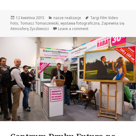
Opublikowano
12 kwietnia 2015
Kategorie
nasze realizacje
Tagi
Targi Film Video
Foto
,
Tomasz Tomaszewski
,
wystawa fotograficzna
,
Zapewnia się
Atmosferę Życzliwości
Leave a comment