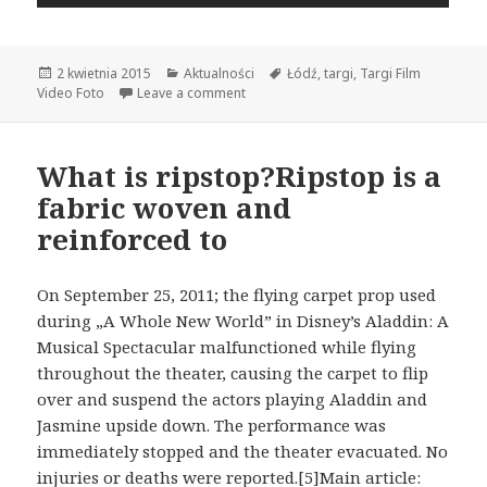
Opublikowano
2 kwietnia 2015
Kategorie
Aktualności
Tagi
Łódź
,
targi
,
Targi Film
Video Foto
Leave a comment
What is ripstop?Ripstop is a
fabric woven and
reinforced to
On September 25, 2011; the flying carpet prop used
during „A Whole New World” in Disney’s Aladdin: A
Musical Spectacular malfunctioned while flying
throughout the theater, causing the carpet to flip
over and suspend the actors playing Aladdin and
Jasmine upside down. The performance was
immediately stopped and the theater evacuated. No
injuries or deaths were reported.[5]Main article: